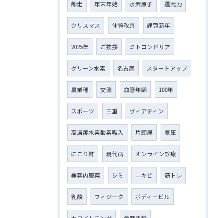
師走
年末年始
水素原子
還元力
クリスマス
体質改善
謹賀新年
2025年
ご挨拶
ミトコンドリア
グリーン水素
名古屋
スタートアップ
異業種
交流
血管年齢
100年
スポーツ
三重
ヴィアティン
高濃度水素酸素吸入
片頭痛
気圧
にごり酢
現代病
オンライン診療
美容内服薬
シミ
ニキビ
筋トレ
乳酸
フィジーク
ボディービル