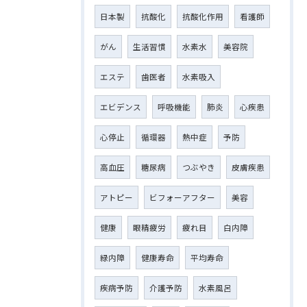
日本製
抗酸化
抗酸化作用
看護師
がん
生活習慣
水素水
美容院
エステ
歯医者
水素吸入
エビデンス
呼吸機能
肺炎
心疾患
心停止
循環器
熱中症
予防
高血圧
糖尿病
つぶやき
皮膚疾患
アトピー
ビフォーアフター
美容
健康
眼精疲労
疲れ目
白内障
緑内障
健康寿命
平均寿命
疾病予防
介護予防
水素風呂