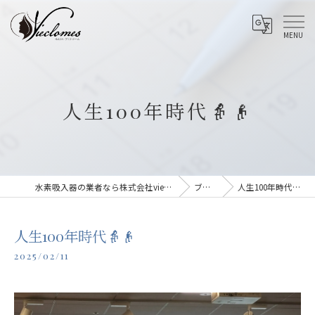
人生100年時代👵👴
水素吸入器の業者なら株式会社vieclomes
ブログ
人生100年時代👵👴
人生100年時代👵👴
2025/02/11