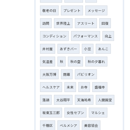
敬老の日
プレゼント
メッセージ
訪問
世界陸上
アスリート
回復
コンディション
パフォーマンス
向上
井村屋
あずきバー
小豆
あんこ
気温差
秋
秋の空
秋の夕暮れ
大阪万博
閉幕
パビリオン
ヘルスケア
未来
お寺
盛福寺
落語
大谷翔平
天海祐希
人間国宝
坂東玉三郎
女性セブン
マルシェ
千種区
ベルメシア
美容協会