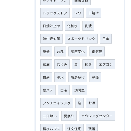
ホワイトニング
歯磨き粉
ドラッグストア
シワ
日焼け
日焼け止め
化粧水
乳液
熱中症対策
スポーツドリンク
日傘
塩分
台風
気圧変化
低気圧
頭痛
むくみ
夏
猛暑
エアコン
快適
脱水
冷房焼け
乾燥
夏バテ
自宅
訪問型
アンチエイジング
祭
お酒
二日酔い
夏祭り
ハウジングセンター
積水ハウス
注文住宅
残暑