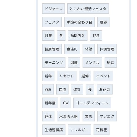
ドジャース
とこわか健活フェスタ
フェスタ
季節の変わり目
風邪
対策
冬
訪問吸入
12月
健康管理
東浦町
体験
体調管理
モーニング
珈琲
メンタル
終活
新年
リセット
延伸
イベント
YEG
血流
改善
桜
お花見
新年度
GW
ゴールデンウィーク
連休
水素吸入器
業者
マツエク
生活習慣病
アレルギー
花粉症