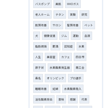
バスポンプ
美肌
HHOガス
老人ホーム
チタン
実験
研究
肌質改善
サロン
髪質改善
ペット
犬
健康促進
ジム
運動
血液
脂肪燃焼
肥満
認知症
水素
人生
美容室
カフェ
四日市
原子状
水素酸素発生器
商工会
桑名
オリンピック
プロ選手
睡眠改善
妊婦
水素酸素吸入
活性酸素除去
意味
感謝
代表