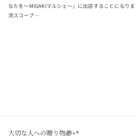
なたを～MIGAKIマルシェ～」に出店することにな
流スコープ…
大切な人への贈り物🎁⋆*