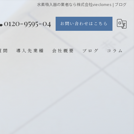
水素吸入器の業者なら株式会社vieclomes | ブログ
0120-9595-04
お問い合わせはこちら
質問
導入先業種
会社概要
ブログ
コラム
エステ
整体院
鍼灸院
歯医者
ジム