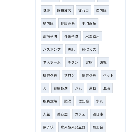
健康
眼精疲労
疲れ目
白内障
緑内障
健康寿命
平均寿命
疾病予防
介護予防
水素風呂
バスポンプ
美肌
HHOガス
老人ホーム
チタン
実験
研究
肌質改善
サロン
髪質改善
ペット
犬
健康促進
ジム
運動
血液
脂肪燃焼
肥満
認知症
水素
人生
美容室
カフェ
四日市
原子状
水素酸素発生器
商工会