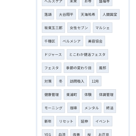
ヘルスケア
未来
お寺
盛福寺
落語
大谷翔平
天海祐希
人間国宝
坂東玉三郎
女性セブン
マルシェ
千種区
ベルメシア
美容協会
ドジャース
とこわか健活フェスタ
フェスタ
季節の変わり目
風邪
対策
冬
訪問吸入
12月
健康管理
東浦町
体験
体調管理
モーニング
珈琲
メンタル
終活
新年
リセット
延伸
イベント
YEG
血流
改善
桜
お花見