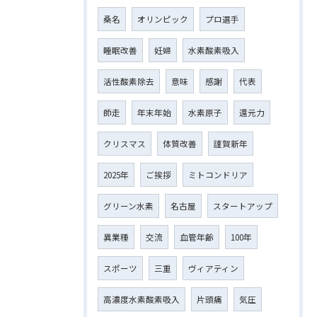
桑名
オリンピック
プロ選手
睡眠改善
妊婦
水素酸素吸入
活性酸素除去
意味
感謝
代表
師走
年末年始
水素原子
還元力
クリスマス
体質改善
謹賀新年
2025年
ご挨拶
ミトコンドリア
グリーン水素
名古屋
スタートアップ
異業種
交流
血管年齢
100年
スポーツ
三重
ヴィアティン
高濃度水素酸素吸入
片頭痛
気圧