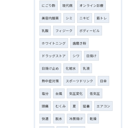
にごり酢
現代病
オンライン診療
美容内服薬
シミ
ニキビ
筋トレ
乳酸
フィジーク
ボディービル
ホワイトニング
歯磨き粉
ドラッグストア
シワ
日焼け
日焼け止め
化粧水
乳液
熱中症対策
スポーツドリンク
日傘
塩分
台風
気圧変化
低気圧
頭痛
むくみ
夏
猛暑
エアコン
快適
脱水
冷房焼け
乾燥