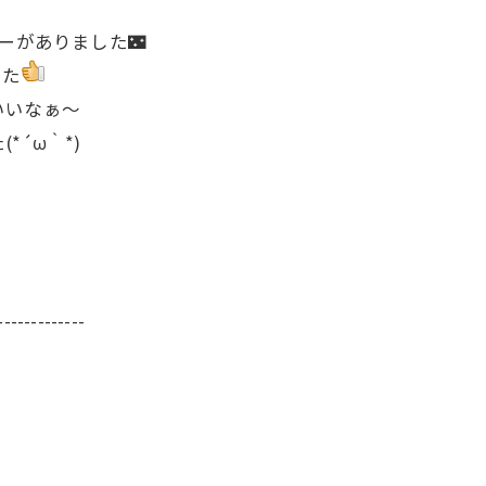
ーがありました🌃
した
いいなぁ〜
´ω｀*)
-------------