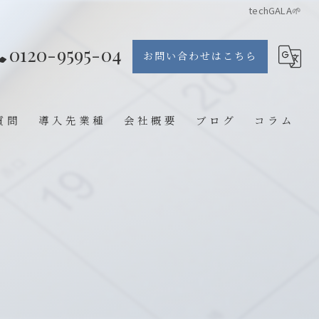
techGALA🌱
0120-9595-04
お問い合わせはこちら
質問
導入先業種
会社概要
ブログ
コラム
エステ
整体院
鍼灸院
歯医者
ジム