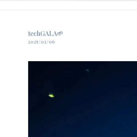
techGALA🌱
2025/02/06