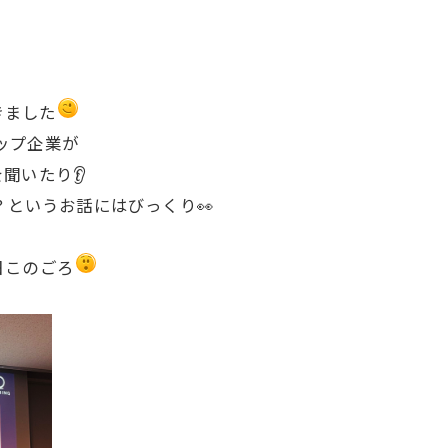
きました
アップ企業が
いたり👂️
？というお話にはびっくり👀
日このごろ