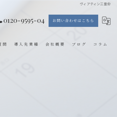
ヴィアティン三重⚽️
0120-9595-04
お問い合わせはこちら
質問
導入先業種
会社概要
ブログ
コラム
エステ
整体院
鍼灸院
歯医者
ジム