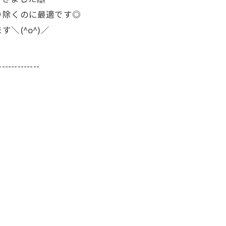
り除くのに最適です◎
＼(^o^)／
-------------