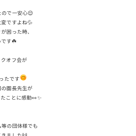
ので一安心😌
変ですよね💦
々が困った時、
です☘️
ックオフ会が
かったです
園の園長先生が
ことに感動👀✨️
ム等の団体様でも
きました🙌