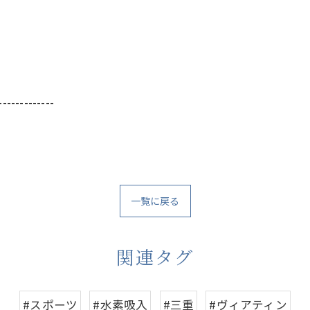
-------------
一覧に戻る
関連タグ
#スポーツ
#水素吸入
#三重
#ヴィアティン