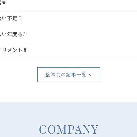
💫
合い不足？
い年度❀.*ﾟ
プリメント💊
整体院の記事一覧へ
COMPANY