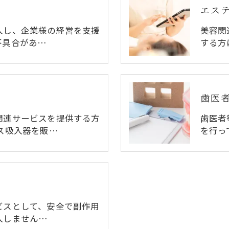
エス
入し、企業様の経営を支援
美容関
不具合があ…
する方
歯医
関連サービスを提供する方
歯医者
ス吸入器を販…
を行っ
ビスとして、安全で副作用
入しません…