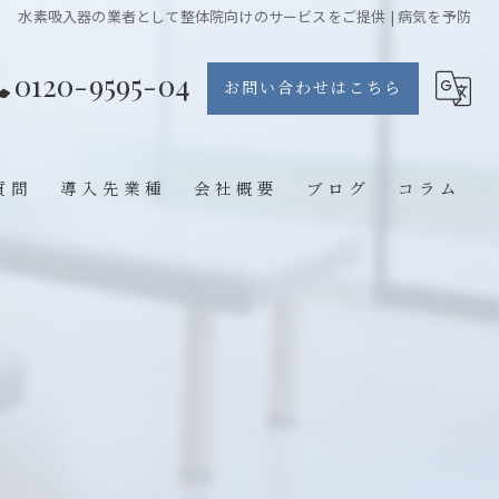
水素吸入器の業者として整体院向けのサービスをご提供 | 病気を予防
0120-9595-04
お問い合わせはこちら
質問
導入先業種
会社概要
ブログ
コラム
エステ
整体院
鍼灸院
歯医者
ジム