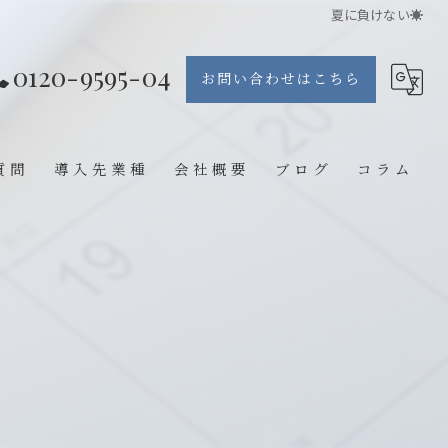
夏に負けない☀️
0120-9595-04
お問い合わせはこちら
質問
導入先業種
会社概要
ブログ
コラム
エステ
整体院
鍼灸院
歯医者
ジム