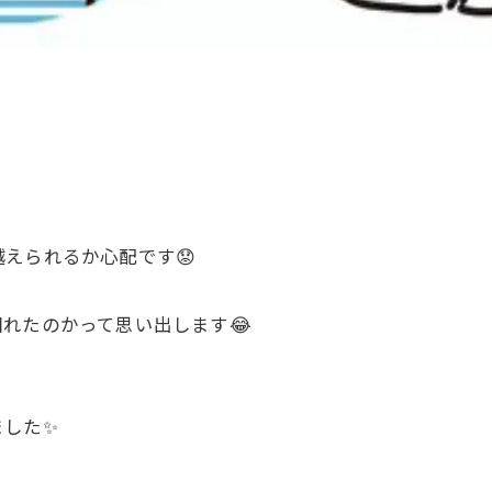
えられるか心配です😟
れたのかって思い出します😂
した✨️