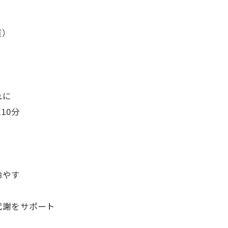
質）
れに
10分
冷やす
代謝をサポート