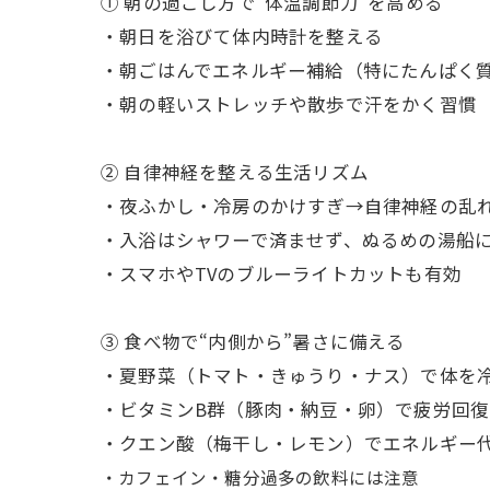
① 朝の過ごし方で“体温調節力”を高める
・朝日を浴びて体内時計を整える
・朝ごはんでエネルギー補給（特にたんぱく
・朝の軽いストレッチや散歩で汗をかく習慣
② 自律神経を整える生活リズム
・夜ふかし・冷房のかけすぎ→自律神経の乱
・入浴はシャワーで済ませず、ぬるめの湯船に
・スマホやTVのブルーライトカットも有効
③ 食べ物で“内側から”暑さに備える
・夏野菜（トマト・きゅうり・ナス）で体を
・ビタミンB群（豚肉・納豆・卵）で疲労回復
・クエン酸（梅干し・レモン）でエネルギー
・カフェイン・糖分過多の飲料には注意