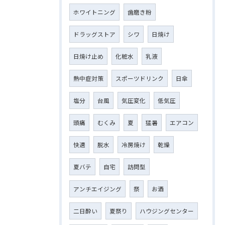
ホワイトニング
歯磨き粉
ドラッグストア
シワ
日焼け
日焼け止め
化粧水
乳液
熱中症対策
スポーツドリンク
日傘
塩分
台風
気圧変化
低気圧
頭痛
むくみ
夏
猛暑
エアコン
快適
脱水
冷房焼け
乾燥
夏バテ
自宅
訪問型
アンチエイジング
祭
お酒
二日酔い
夏祭り
ハウジングセンター