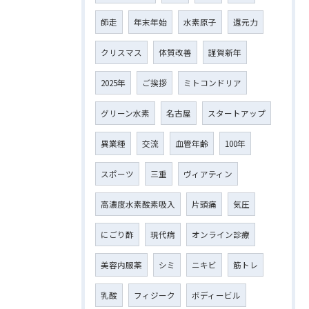
師走
年末年始
水素原子
還元力
クリスマス
体質改善
謹賀新年
2025年
ご挨拶
ミトコンドリア
グリーン水素
名古屋
スタートアップ
異業種
交流
血管年齢
100年
スポーツ
三重
ヴィアティン
高濃度水素酸素吸入
片頭痛
気圧
にごり酢
現代病
オンライン診療
美容内服薬
シミ
ニキビ
筋トレ
乳酸
フィジーク
ボディービル