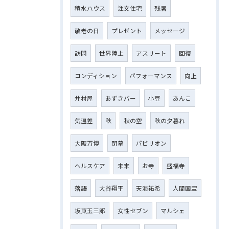
積水ハウス
注文住宅
残暑
敬老の日
プレゼント
メッセージ
訪問
世界陸上
アスリート
回復
コンディション
パフォーマンス
向上
井村屋
あずきバー
小豆
あんこ
気温差
秋
秋の空
秋の夕暮れ
大阪万博
閉幕
パビリオン
ヘルスケア
未来
お寺
盛福寺
落語
大谷翔平
天海祐希
人間国宝
坂東玉三郎
女性セブン
マルシェ