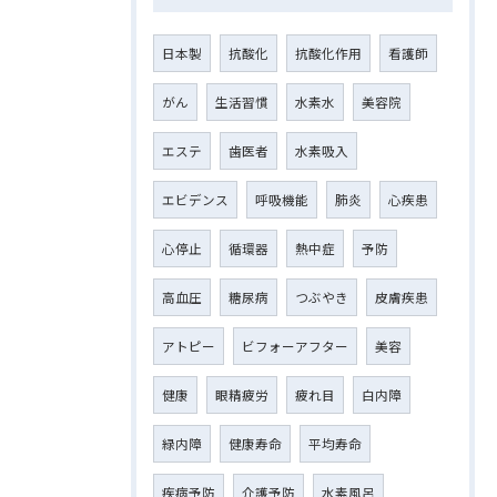
日本製
抗酸化
抗酸化作用
看護師
がん
生活習慣
水素水
美容院
エステ
歯医者
水素吸入
エビデンス
呼吸機能
肺炎
心疾患
心停止
循環器
熱中症
予防
高血圧
糖尿病
つぶやき
皮膚疾患
アトピー
ビフォーアフター
美容
健康
眼精疲労
疲れ目
白内障
緑内障
健康寿命
平均寿命
疾病予防
介護予防
水素風呂