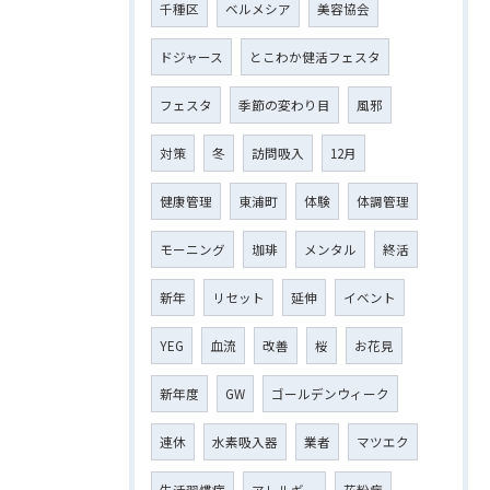
千種区
ベルメシア
美容協会
ドジャース
とこわか健活フェスタ
フェスタ
季節の変わり目
風邪
対策
冬
訪問吸入
12月
健康管理
東浦町
体験
体調管理
モーニング
珈琲
メンタル
終活
新年
リセット
延伸
イベント
YEG
血流
改善
桜
お花見
新年度
GW
ゴールデンウィーク
連休
水素吸入器
業者
マツエク
生活習慣病
アレルギー
花粉症