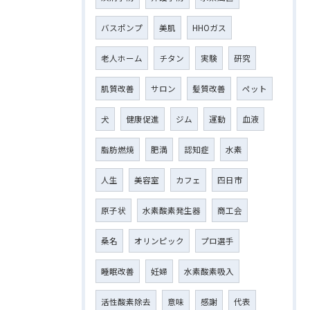
バスポンプ
美肌
HHOガス
老人ホーム
チタン
実験
研究
肌質改善
サロン
髪質改善
ペット
犬
健康促進
ジム
運動
血液
脂肪燃焼
肥満
認知症
水素
人生
美容室
カフェ
四日市
原子状
水素酸素発生器
商工会
桑名
オリンピック
プロ選手
睡眠改善
妊婦
水素酸素吸入
活性酸素除去
意味
感謝
代表