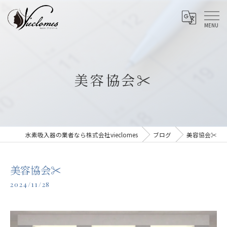
美容協会✂️
水素吸入器の業者なら株式会社vieclomes
ブログ
美容協会✂️
美容協会✂️
2024/11/28