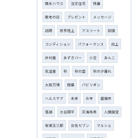
積水ハウス
注文住宅
残暑
敬老の日
プレゼント
メッセージ
訪問
世界陸上
アスリート
回復
コンディション
パフォーマンス
向上
井村屋
あずきバー
小豆
あんこ
気温差
秋
秋の空
秋の夕暮れ
大阪万博
閉幕
パビリオン
ヘルスケア
未来
お寺
盛福寺
落語
大谷翔平
天海祐希
人間国宝
坂東玉三郎
女性セブン
マルシェ