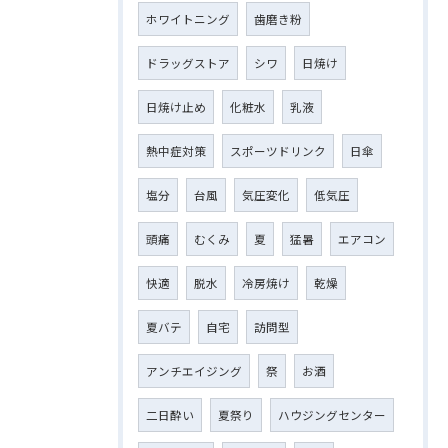
ホワイトニング
歯磨き粉
ドラッグストア
シワ
日焼け
日焼け止め
化粧水
乳液
熱中症対策
スポーツドリンク
日傘
塩分
台風
気圧変化
低気圧
頭痛
むくみ
夏
猛暑
エアコン
快適
脱水
冷房焼け
乾燥
夏バテ
自宅
訪問型
アンチエイジング
祭
お酒
二日酔い
夏祭り
ハウジングセンター