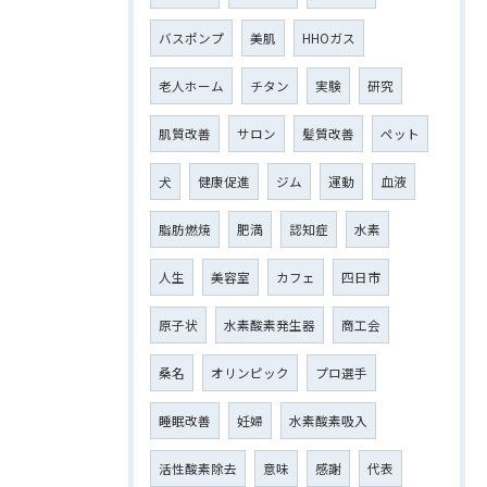
バスポンプ
美肌
HHOガス
老人ホーム
チタン
実験
研究
肌質改善
サロン
髪質改善
ペット
犬
健康促進
ジム
運動
血液
脂肪燃焼
肥満
認知症
水素
人生
美容室
カフェ
四日市
原子状
水素酸素発生器
商工会
桑名
オリンピック
プロ選手
睡眠改善
妊婦
水素酸素吸入
活性酸素除去
意味
感謝
代表