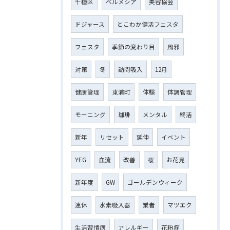
千種区
ベルメシア
美容協会
ドジャース
とこわか健活フェスタ
フェスタ
季節の変わり目
風邪
対策
冬
訪問吸入
12月
健康管理
東浦町
体験
体調管理
モーニング
珈琲
メンタル
終活
新年
リセット
延伸
イベント
YEG
血流
改善
桜
お花見
新年度
GW
ゴールデンウィーク
連休
水素吸入器
業者
マツエク
生活習慣病
アレルギー
花粉症