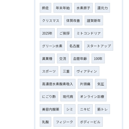
師走
年末年始
水素原子
還元力
クリスマス
体質改善
謹賀新年
2025年
ご挨拶
ミトコンドリア
グリーン水素
名古屋
スタートアップ
異業種
交流
血管年齢
100年
スポーツ
三重
ヴィアティン
高濃度水素酸素吸入
片頭痛
気圧
にごり酢
現代病
オンライン診療
美容内服薬
シミ
ニキビ
筋トレ
乳酸
フィジーク
ボディービル