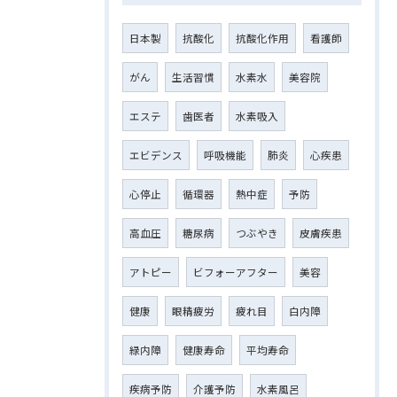
日本製
抗酸化
抗酸化作用
看護師
がん
生活習慣
水素水
美容院
エステ
歯医者
水素吸入
エビデンス
呼吸機能
肺炎
心疾患
心停止
循環器
熱中症
予防
高血圧
糖尿病
つぶやき
皮膚疾患
アトピー
ビフォーアフター
美容
健康
眼精疲労
疲れ目
白内障
緑内障
健康寿命
平均寿命
疾病予防
介護予防
水素風呂