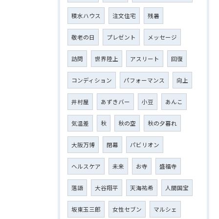
積水ハウス
注文住宅
残暑
敬老の日
プレゼント
メッセージ
訪問
世界陸上
アスリート
回復
コンディション
パフォーマンス
向上
井村屋
あずきバー
小豆
あんこ
気温差
秋
秋の空
秋の夕暮れ
大阪万博
閉幕
パビリオン
ヘルスケア
未来
お寺
盛福寺
落語
大谷翔平
天海祐希
人間国宝
坂東玉三郎
女性セブン
マルシェ