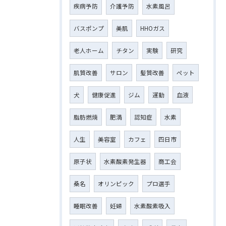
疾病予防
介護予防
水素風呂
バスポンプ
美肌
HHOガス
老人ホーム
チタン
実験
研究
肌質改善
サロン
髪質改善
ペット
犬
健康促進
ジム
運動
血液
脂肪燃焼
肥満
認知症
水素
人生
美容室
カフェ
四日市
原子状
水素酸素発生器
商工会
桑名
オリンピック
プロ選手
睡眠改善
妊婦
水素酸素吸入