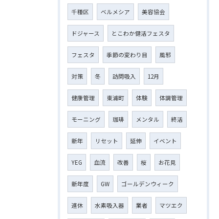
千種区
ベルメシア
美容協会
ドジャース
とこわか健活フェスタ
フェスタ
季節の変わり目
風邪
対策
冬
訪問吸入
12月
健康管理
東浦町
体験
体調管理
モーニング
珈琲
メンタル
終活
新年
リセット
延伸
イベント
YEG
血流
改善
桜
お花見
新年度
GW
ゴールデンウィーク
連休
水素吸入器
業者
マツエク