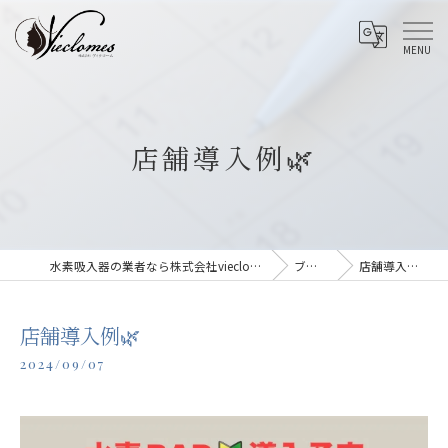
店舗導入例🌿
水素吸入器の業者なら株式会社vieclomes
ブログ
店舗導入例🌿
店舗導入例🌿
2024/09/07