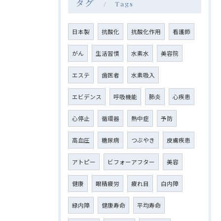
タグ
Tags
日本製
抗酸化
抗酸化作用
看護師
がん
生活習慣
水素水
美容院
エステ
歯医者
水素吸入
エビデンス
呼吸機能
肺炎
心疾患
心停止
循環器
熱中症
予防
高血圧
糖尿病
つぶやき
皮膚疾患
アトピー
ビフォーアフター
美容
健康
眼精疲労
疲れ目
白内障
緑内障
健康寿命
平均寿命