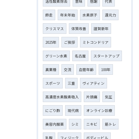
活性酸素除去
意味
感謝
代表
師走
年末年始
水素原子
還元力
クリスマス
体質改善
謹賀新年
2025年
ご挨拶
ミトコンドリア
グリーン水素
名古屋
スタートアップ
異業種
交流
血管年齢
100年
スポーツ
三重
ヴィアティン
高濃度水素酸素吸入
片頭痛
気圧
にごり酢
現代病
オンライン診療
美容内服薬
シミ
ニキビ
筋トレ
乳酸
フィジーク
ボディービル