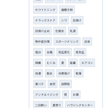
ホワイトニング
歯磨き粉
ドラッグストア
シワ
日焼け
日焼け止め
化粧水
乳液
熱中症対策
スポーツドリンク
日傘
塩分
台風
気圧変化
低気圧
頭痛
むくみ
夏
猛暑
エアコン
快適
脱水
冷房焼け
乾燥
夏バテ
自宅
訪問型
アンチエイジング
祭
お酒
二日酔い
夏祭り
ハウジングセンター