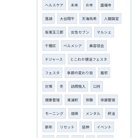
ヘルスケア
未来
お寺
盛福寺
落語
大谷翔平
天海祐希
人間国宝
坂東玉三郎
女性セブン
マルシェ
千種区
ベルメシア
美容協会
ドジャース
とこわか健活フェスタ
フェスタ
季節の変わり目
風邪
対策
冬
訪問吸入
12月
健康管理
東浦町
体験
体調管理
モーニング
珈琲
メンタル
終活
新年
リセット
延伸
イベント