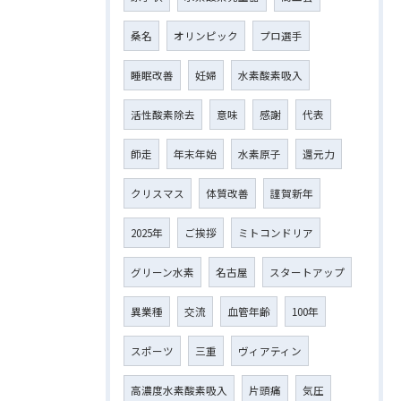
桑名
オリンピック
プロ選手
睡眠改善
妊婦
水素酸素吸入
活性酸素除去
意味
感謝
代表
師走
年末年始
水素原子
還元力
クリスマス
体質改善
謹賀新年
2025年
ご挨拶
ミトコンドリア
グリーン水素
名古屋
スタートアップ
異業種
交流
血管年齢
100年
スポーツ
三重
ヴィアティン
高濃度水素酸素吸入
片頭痛
気圧