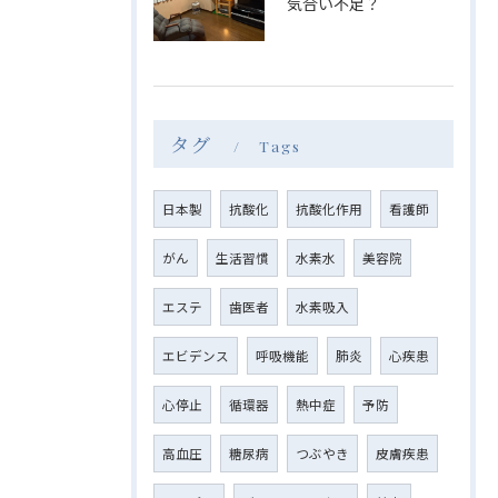
気合い不足？
タグ
Tags
日本製
抗酸化
抗酸化作用
看護師
がん
生活習慣
水素水
美容院
エステ
歯医者
水素吸入
エビデンス
呼吸機能
肺炎
心疾患
心停止
循環器
熱中症
予防
高血圧
糖尿病
つぶやき
皮膚疾患