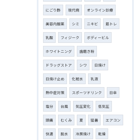
にごり酢
現代病
オンライン診療
美容内服薬
シミ
ニキビ
筋トレ
乳酸
フィジーク
ボディービル
ホワイトニング
歯磨き粉
ドラッグストア
シワ
日焼け
日焼け止め
化粧水
乳液
熱中症対策
スポーツドリンク
日傘
塩分
台風
気圧変化
低気圧
頭痛
むくみ
夏
猛暑
エアコン
快適
脱水
冷房焼け
乾燥