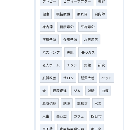
アトピー
ビフォーアフター
美容
健康
眼精疲労
疲れ目
白内障
緑内障
健康寿命
平均寿命
疾病予防
介護予防
水素風呂
バスポンプ
美肌
HHOガス
老人ホーム
チタン
実験
研究
肌質改善
サロン
髪質改善
ペット
犬
健康促進
ジム
運動
血液
脂肪燃焼
肥満
認知症
水素
人生
美容室
カフェ
四日市
原子状
水素酸素発生器
商工会