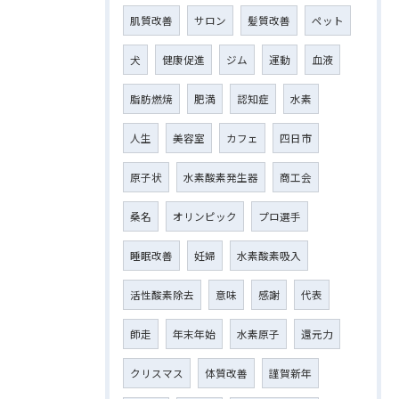
肌質改善
サロン
髪質改善
ペット
犬
健康促進
ジム
運動
血液
脂肪燃焼
肥満
認知症
水素
人生
美容室
カフェ
四日市
原子状
水素酸素発生器
商工会
桑名
オリンピック
プロ選手
睡眠改善
妊婦
水素酸素吸入
活性酸素除去
意味
感謝
代表
師走
年末年始
水素原子
還元力
クリスマス
体質改善
謹賀新年