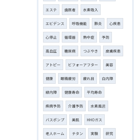
エステ
歯医者
水素吸入
エビデンス
呼吸機能
肺炎
心疾患
心停止
循環器
熱中症
予防
高血圧
糖尿病
つぶやき
皮膚疾患
アトピー
ビフォーアフター
美容
健康
眼精疲労
疲れ目
白内障
緑内障
健康寿命
平均寿命
疾病予防
介護予防
水素風呂
バスポンプ
美肌
HHOガス
老人ホーム
チタン
実験
研究