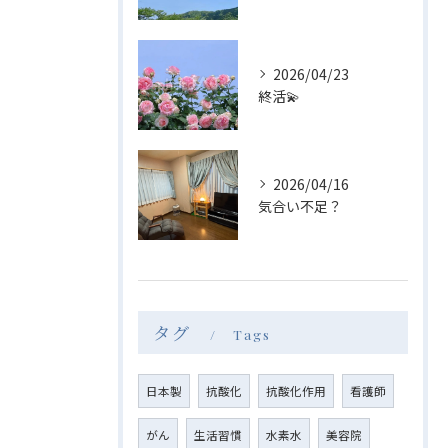
2026/04/23
終活💫
2026/04/16
気合い不足？
タグ
Tags
日本製
抗酸化
抗酸化作用
看護師
がん
生活習慣
水素水
美容院