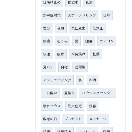
日焼け止め
化粧水
乳液
熱中症対策
スポーツドリンク
日傘
塩分
台風
気圧変化
低気圧
頭痛
むくみ
夏
猛暑
エアコン
快適
脱水
冷房焼け
乾燥
夏バテ
自宅
訪問型
アンチエイジング
祭
お酒
二日酔い
夏祭り
ハウジングセンター
積水ハウス
注文住宅
残暑
敬老の日
プレゼント
メッセージ
訪問
世界陸上
アスリート
回復