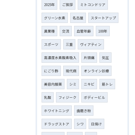
2025年
ご挨拶
ミトコンドリア
グリーン水素
名古屋
スタートアップ
異業種
交流
血管年齢
100年
スポーツ
三重
ヴィアティン
高濃度水素酸素吸入
片頭痛
気圧
にごり酢
現代病
オンライン診療
美容内服薬
シミ
ニキビ
筋トレ
乳酸
フィジーク
ボディービル
ホワイトニング
歯磨き粉
ドラッグストア
シワ
日焼け