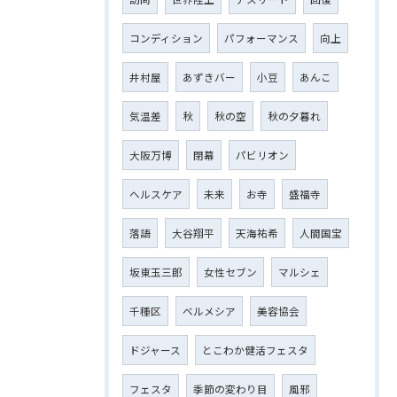
コンディション
パフォーマンス
向上
井村屋
あずきバー
小豆
あんこ
気温差
秋
秋の空
秋の夕暮れ
大阪万博
閉幕
パビリオン
ヘルスケア
未来
お寺
盛福寺
落語
大谷翔平
天海祐希
人間国宝
坂東玉三郎
女性セブン
マルシェ
千種区
ベルメシア
美容協会
ドジャース
とこわか健活フェスタ
フェスタ
季節の変わり目
風邪