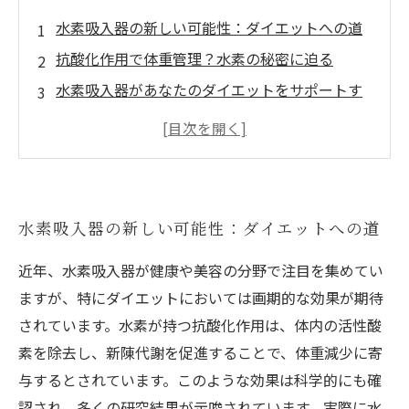
水素吸入器の新しい可能性：ダイエットへの道
抗酸化作用で体重管理？水素の秘密に迫る
水素吸入器があなたのダイエットをサポートす
る理由
実践者の声：水素を取り入れたダイエットの効
果とは？
科学的に証明された水素とダイエットの関係
水素吸入器の新しい可能性：ダイエットへの道
水素吸入器を使った成功事例から学ぶダイエッ
ト法
近年、水素吸入器が健康や美容の分野で注目を集めてい
健康的な体作りのために：水素の力で新しい自
ますが、特にダイエットにおいては画期的な効果が期待
分に出会う
されています。水素が持つ抗酸化作用は、体内の活性酸
素を除去し、新陳代謝を促進することで、体重減少に寄
与するとされています。このような効果は科学的にも確
認され、多くの研究結果が示唆されています。実際に水