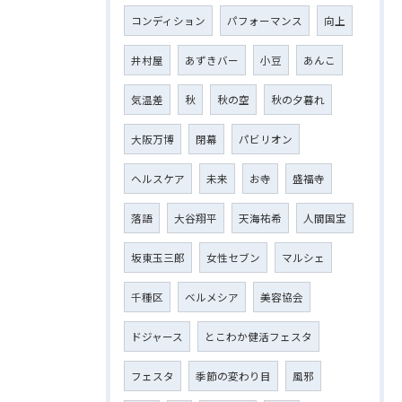
コンディション
パフォーマンス
向上
井村屋
あずきバー
小豆
あんこ
気温差
秋
秋の空
秋の夕暮れ
大阪万博
閉幕
パビリオン
ヘルスケア
未来
お寺
盛福寺
落語
大谷翔平
天海祐希
人間国宝
坂東玉三郎
女性セブン
マルシェ
千種区
ベルメシア
美容協会
ドジャース
とこわか健活フェスタ
フェスタ
季節の変わり目
風邪