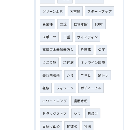
グリーン水素
名古屋
スタートアップ
異業種
交流
血管年齢
100年
スポーツ
三重
ヴィアティン
高濃度水素酸素吸入
片頭痛
気圧
にごり酢
現代病
オンライン診療
美容内服薬
シミ
ニキビ
筋トレ
乳酸
フィジーク
ボディービル
ホワイトニング
歯磨き粉
ドラッグストア
シワ
日焼け
日焼け止め
化粧水
乳液