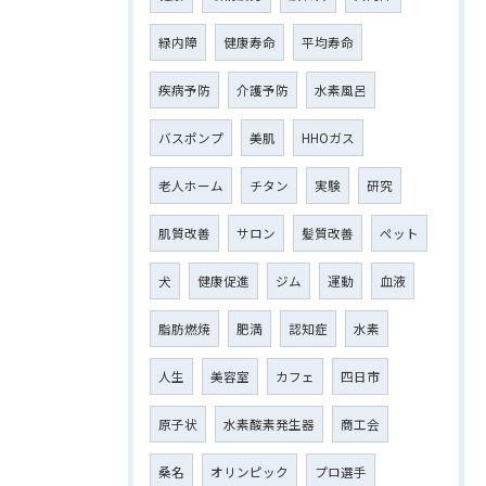
緑内障
健康寿命
平均寿命
疾病予防
介護予防
水素風呂
バスポンプ
美肌
HHOガス
老人ホーム
チタン
実験
研究
肌質改善
サロン
髪質改善
ペット
犬
健康促進
ジム
運動
血液
脂肪燃焼
肥満
認知症
水素
人生
美容室
カフェ
四日市
原子状
水素酸素発生器
商工会
桑名
オリンピック
プロ選手