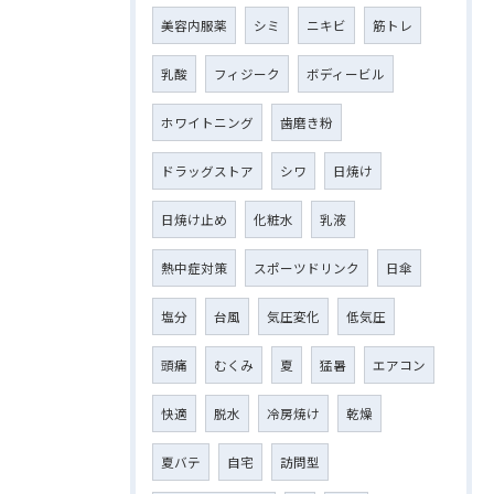
美容内服薬
シミ
ニキビ
筋トレ
乳酸
フィジーク
ボディービル
ホワイトニング
歯磨き粉
ドラッグストア
シワ
日焼け
日焼け止め
化粧水
乳液
熱中症対策
スポーツドリンク
日傘
塩分
台風
気圧変化
低気圧
頭痛
むくみ
夏
猛暑
エアコン
快適
脱水
冷房焼け
乾燥
夏バテ
自宅
訪問型