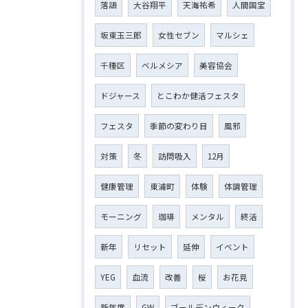
落語
大谷翔平
天海祐希
人間国宝
坂東玉三郎
女性セブン
マルシェ
千種区
ベルメシア
美容協会
ドジャース
とこわか健活フェスタ
フェスタ
季節の変わり目
風邪
対策
冬
訪問吸入
12月
健康管理
東浦町
体験
体調管理
モーニング
珈琲
メンタル
終活
新年
リセット
延伸
イベント
YEG
血流
改善
桜
お花見
新年度
GW
ゴールデンウィーク