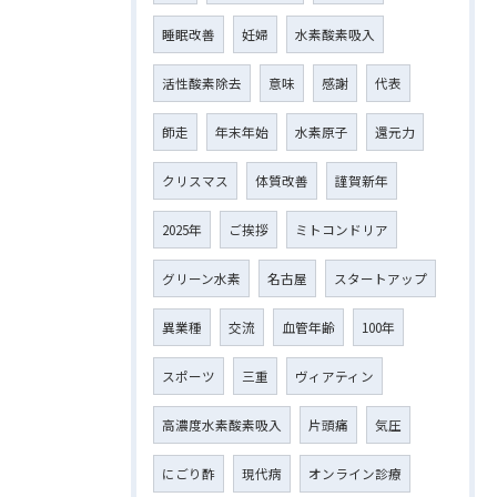
睡眠改善
妊婦
水素酸素吸入
活性酸素除去
意味
感謝
代表
師走
年末年始
水素原子
還元力
クリスマス
体質改善
謹賀新年
2025年
ご挨拶
ミトコンドリア
グリーン水素
名古屋
スタートアップ
異業種
交流
血管年齢
100年
スポーツ
三重
ヴィアティン
高濃度水素酸素吸入
片頭痛
気圧
にごり酢
現代病
オンライン診療