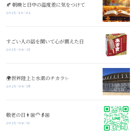
🍂 朝晩と日中の温度差に気をつけて
2025/10/02
すごい人の話を聞いて心が震えた日
2025/09/25
🌍世界陸上と水素のチカラ✨
2025/09/18
敬老の日👨🏼‍🦳👵🏼
2025/09/11