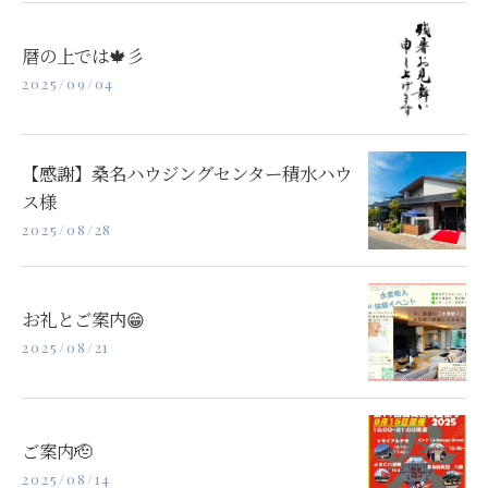
暦の上では🍁彡
2025/09/04
【感謝】桑名ハウジングセンター積水ハウ
ス様
2025/08/28
お礼とご案内😁
2025/08/21
ご案内🫡
2025/08/14